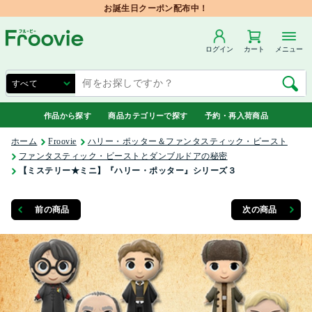
お誕生日クーポン配布中！
ログイン
カート
メニュー
作品から探す
商品カテゴリーで探す
予約・再入荷商品
ホーム
Froovie
ハリー・ポッター＆ファンタスティック・ビースト
ファンタスティック・ビーストとダンブルドアの秘密
【ミステリー★ミニ】『ハリー・ポッター』シリーズ３
前の商品
次の商品