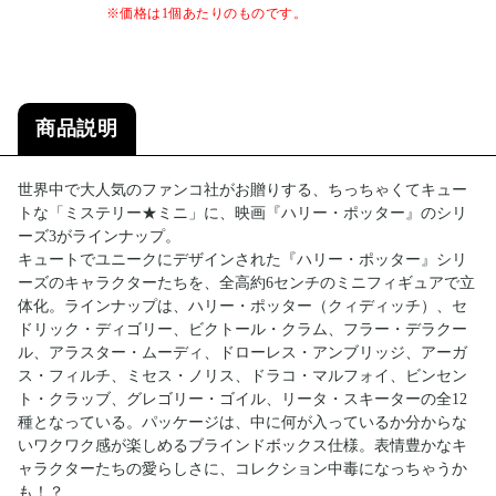
※価格は1個あたりのものです。
商品説明
世界中で大人気のファンコ社がお贈りする、ちっちゃくてキュー
トな「ミステリー★ミニ」に、映画『ハリー・ポッター』のシリ
ーズ3がラインナップ。
キュートでユニークにデザインされた『ハリー・ポッター』シリ
ーズのキャラクターたちを、全高約6センチのミニフィギュアで立
体化。ラインナップは、ハリー・ポッター（クィディッチ）、セ
ドリック・ディゴリー、ビクトール・クラム、フラー・デラクー
ル、アラスター・ムーディ、ドローレス・アンブリッジ、アーガ
ス・フィルチ、ミセス・ノリス、ドラコ・マルフォイ、ビンセン
ト・クラッブ、グレゴリー・ゴイル、リータ・スキーターの全12
種となっている。パッケージは、中に何が入っているか分からな
いワクワク感が楽しめるブラインドボックス仕様。表情豊かなキ
ャラクターたちの愛らしさに、コレクション中毒になっちゃうか
も！？