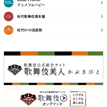
anime Froovie/
アニメフルービー
松竹歌舞伎屋本舗
松竹DVD倶楽部