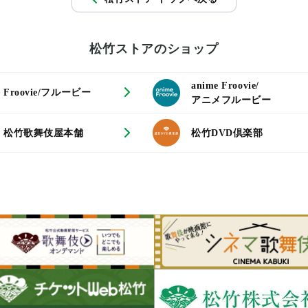
松竹ストアのショップ
anime Froovie/
Froovie/フルービー
アニメフルービー
松竹歌舞伎屋本舗
松竹DVD倶楽部