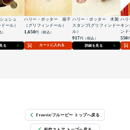
er シュシュ
ハリー・ポッター 扇子
ハリー・ポッター 木製
ハリ
ンドール）
（グリフィンドール）
スタンプ(グリフィンドー
キン
1,650
ル）
ンド
込）
円（税込）
917
550
円（税込）
カートに入れる
見る
詳細を見る
Froovie/フルービー トップへ戻る
松竹ストア トップへ戻る