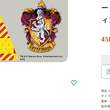
ー
ィ
45
商品
サイ
素材
販売