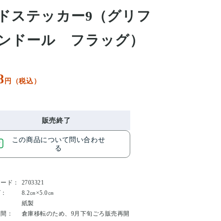
ドステッカー9（グリフ
ンドール フラッグ）
8
円（税込）
販売終了
この商品について問い合わせ
る
コード：
2703321
ズ：
8.2㎝×5.0㎝
：
紙製
期間：
倉庫移転のため、9月下旬ごろ販売再開