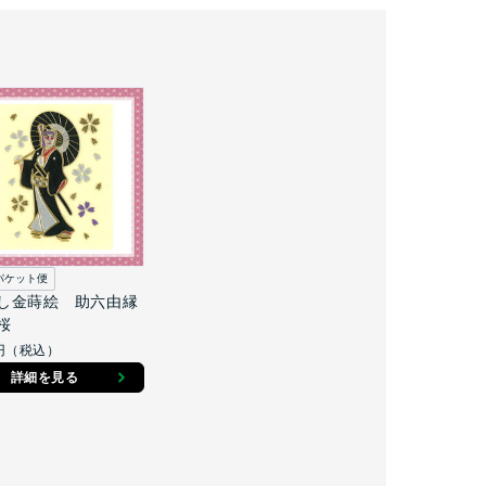
パケット便
し金蒔絵 助六由縁
桜
円（税込）
詳細を見る