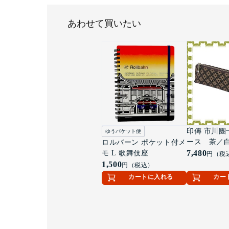
あわせて買いたい
印傳 市川團
ゆうパケット便
ース 茶／
ロルバーン ポケット付メ
7,480
モ L 歌舞伎座
円（税
1,500
円（税込）
カートに入れる
カー