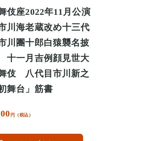
舞伎座2022年11月公演
市川海老蔵改め十三代
市川團十郎白猿襲名披
 十一月吉例顔見世大
舞伎 八代目市川新之
初舞台」筋書
000
円（税込）