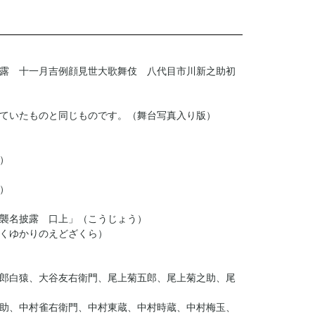
露 十一月吉例顔見世大歌舞伎 八代目市川新之助初
していたものと同じものです。（舞台写真入り版）
）
）
襲名披露 口上」（こうじょう）
くゆかりのえどざくら）
郎白猿、大谷友右衛門、尾上菊五郎、尾上菊之助、尾
助、中村雀右衛門、中村東蔵、中村時蔵、中村梅玉、