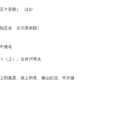
五十音順） ほか
知足会 古川美術館）
中連名
々（上）」古井戸秀夫
上田義彦、操上和美、篠山紀信、半沢健