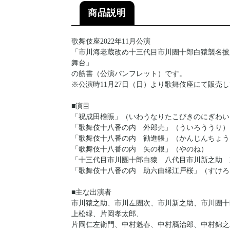
商品説明
歌舞伎座2022年11月公演
「市川海老蔵改め十三代目市川團十郎白猿襲名披
舞台」
の筋書（公演パンフレット）です。
※公演時11月27日（日）より歌舞伎座にて販売
■演目
「祝成田櫓賑」（いわうなりたこびきのにぎわい
「歌舞伎十八番の内 外郎売」（ういろううり）
「歌舞伎十八番の内 勧進帳」（かんじんちょう
「歌舞伎十八番の内 矢の根」（やのね）
「十三代目市川團十郎白猿 八代目市川新之助 
「歌舞伎十八番の内 助六由縁江戸桜」（すけろ
■主な出演者
市川猿之助、市川左團次、市川新之助、市川團十
上松緑、片岡孝太郎、
片岡仁左衛門、中村魁春、中村鴈治郎、中村錦之