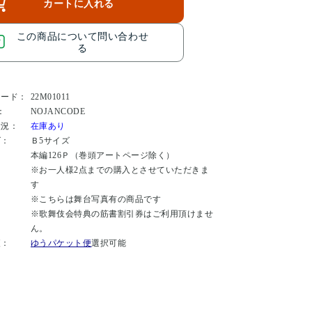
カートに入れる
この商品について問い合わせ
る
コード：
22M01011
：
NOJANCODE
状況：
在庫あり
ズ：
Ｂ5サイズ
本編126Ｐ（巻頭アートページ除く）
：
※お一人様2点までの購入とさせていただきま
す
※こちらは舞台写真有の商品です
：
※歌舞伎会特典の筋書割引券はご利用頂けませ
ん。
便：
ゆうパケット便
選択可能