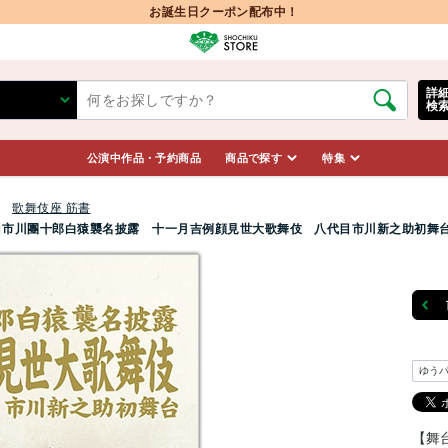
お誕生日クーポン配布中！
詳
検
公演中作品・予約商品
商品で探す
特集
歌舞伎座 筋書
三代目市川團十郎白猿襲名披露 十一月吉例顔見世大歌舞伎 八代目市川新之助初舞
ゆう
【舞