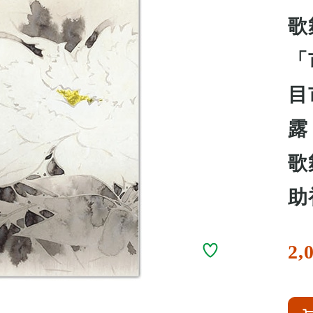
歌
「
目
露
歌
助
2,