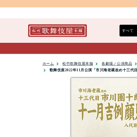
ホーム
松竹歌舞伎屋本舗
各劇場／公演商品
歌舞伎座2022年11月公演「市川海老蔵改め十