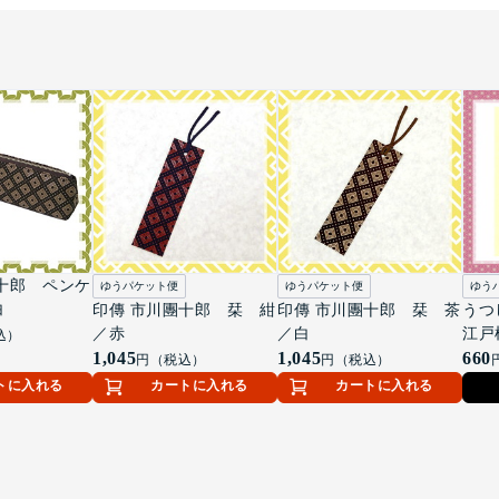
十郎 ペンケ
ゆうパケット便
ゆうパケット便
ゆう
白
印傳 市川團十郎 栞 紺
印傳 市川團十郎 栞 茶
うつ
／赤
／白
江戸
込）
1,045
1,045
660
円（税込）
円（税込）
トに入れる
カートに入れる
カートに入れる