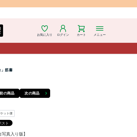
細
索
お気に入り
ログイン
カート
メニュー
台」筋書
前の商品
次の商品
パケット便
台写真入り版】