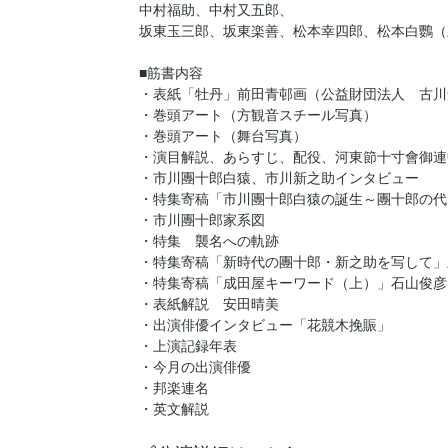
中村福助、中村又五郎、
坂東玉三郎、坂東楽善、松本幸四郎、松本白鸚（
■筋書内容
・表紙「牡丹」前田青邨画（公益財団法人 古川
・巻頭アート（方観音スチール写真）
・巻頭アート（舞台写真）
・演目解説、あらすじ、配役、河東節十寸會御連
・市川團十郎白猿、市川新之助インタビュー
・特集寄稿「市川團十郎白猿の誕生～團十郎の代
・市川團十郎家系図
・特集 襲名への軌跡
・特集寄稿「新時代の團十郎・新之助を写して」
・特集寄稿「成田屋キーワード（上）」石山俊彦
・表紙解説 安田晴美
・出演俳優インタビュー「花競木挽賑」
・上演記録年表
・今月の出演俳優
・邦楽連名
・英文解説