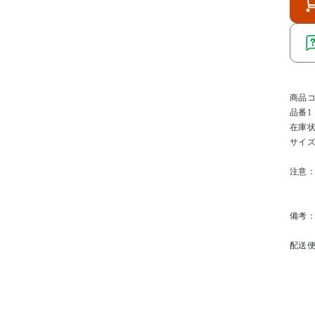
商品
品番1
在庫
サイ
注意
備考
配送