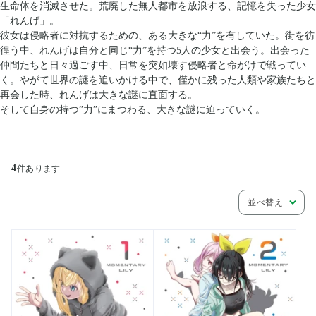
生命体を消滅させた。荒廃した無人都市を放浪する、記憶を失った少女
「れんげ」。
彼女は侵略者に対抗するための、ある大きな“力”を有していた。街を彷
徨う中、れんげは自分と同じ“力”を持つ5人の少女と出会う。出会った
仲間たちと日々過ごす中、日常を突如壊す侵略者と命がけで戦ってい
く。やがて世界の謎を追いかける中で、僅かに残った人類や家族たちと
再会した時、れんげは大きな謎に直面する。
そして自身の持つ”力”にまつわる、大きな謎に迫っていく。
4
件あります
並べ替え