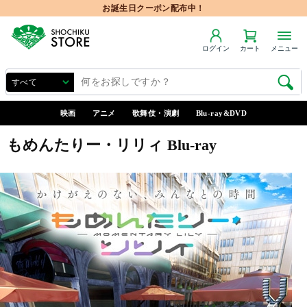
お誕生日クーポン配布中！
ログイン
カート
メニュー
映画
アニメ
歌舞伎・演劇
Blu-ray&DVD
もめんたりー・リリィ Blu-ray