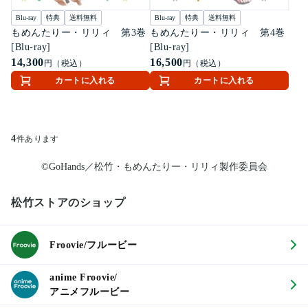
Blu-ray
特典
送料無料
Blu-ray
特典
送料無料
もめんたりー・リリィ 第3巻
もめんたりー・リリィ 第4巻
[Blu-ray]
[Blu-ray]
14,300
16,500
円（税込）
円（税込）
カートに入れる
カートに入れる
4
件あります
©GoHands／松竹・もめんたりー・リリィ製作委員会
松竹ストアのショップ
Froovie/フルービー
anime Froovie/
アニメフルービー