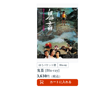
ゆうパケット便
Blu-ray
鬼畜 [Blu-ray]
3,630
円（税込）
カートに入れる