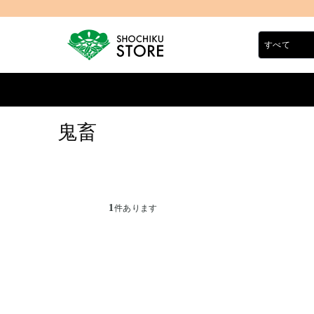
鬼畜
1
件あります