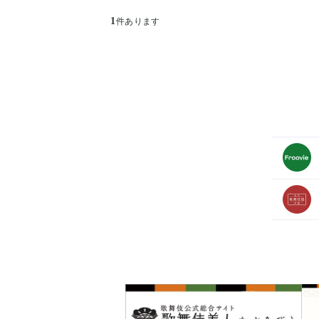
1
件あります