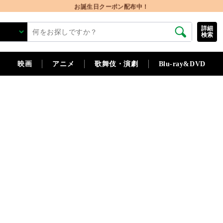
お誕生日クーポン配布中！
詳細
検索
映画
アニメ
歌舞伎・演劇
Blu-ray&DVD