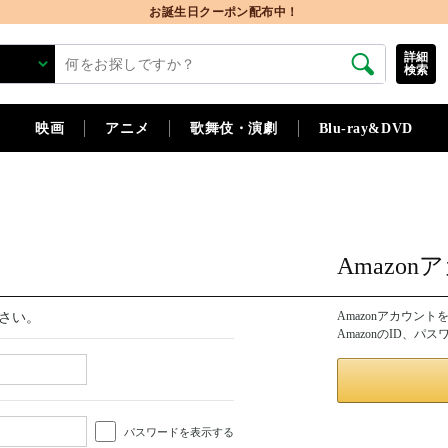
お誕生日クーポン配布中！
詳細
検索
映画
アニメ
歌舞伎・演劇
Blu-ray&DVD
Amazo
Amazonアカウン
さい。
AmazonのID、
パスワードを表示する