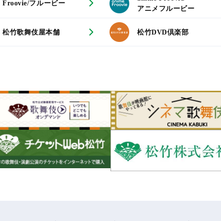
Froovie/フルービー
アニメフルービー
松竹歌舞伎屋本舗
松竹DVD倶楽部