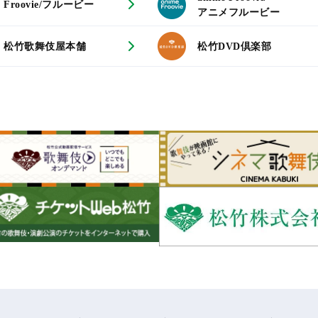
Froovie/フルービー
アニメフルービー
松竹歌舞伎屋本舗
松竹DVD倶楽部