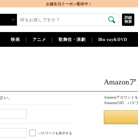
お誕生日クーポン配布中！
詳細
検索
映画
アニメ
歌舞伎・演劇
Blu-ray&DVD
Amazo
Amazonアカウン
さい。
AmazonのID、
パスワードを表示する