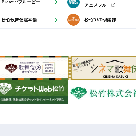
Froovie/フルービー
アニメフルービー
松竹歌舞伎屋本舗
松竹DVD倶楽部