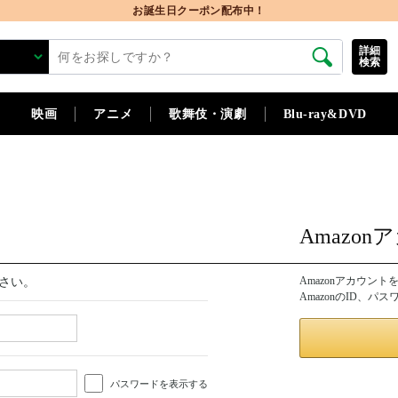
お誕生日クーポン配布中！
詳細
検索
映画
アニメ
歌舞伎・演劇
Blu-ray&DVD
Amazo
Amazonアカウン
さい。
AmazonのID、
パスワードを表示する