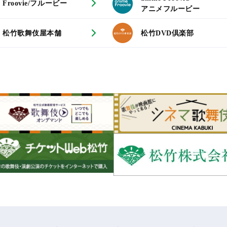
Froovie/フルービー
アニメフルービー
松竹歌舞伎屋本舗
松竹DVD倶楽部