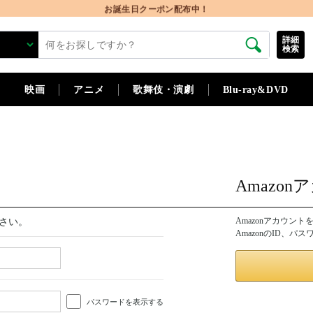
お誕生日クーポン配布中！
詳細
検索
映画
アニメ
歌舞伎・演劇
Blu-ray&DVD
Amazo
Amazonアカウン
さい。
AmazonのID、
パスワードを表示する