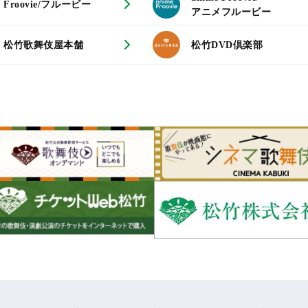
Froovie/フルービー
アニメフルービー
松竹歌舞伎屋本舗
松竹DVD倶楽部