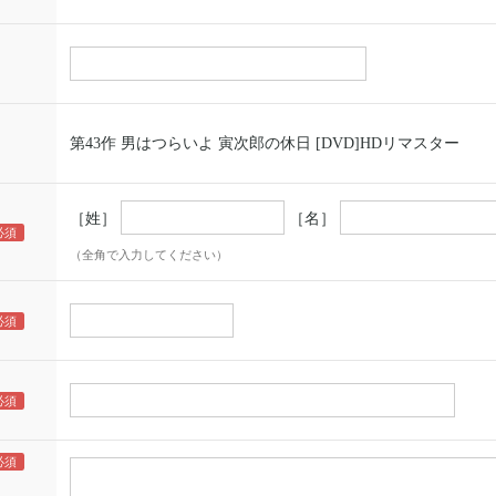
第43作 男はつらいよ 寅次郎の休日 [DVD]HDリマスター
［姓］
［名］
（全角で入力してください）