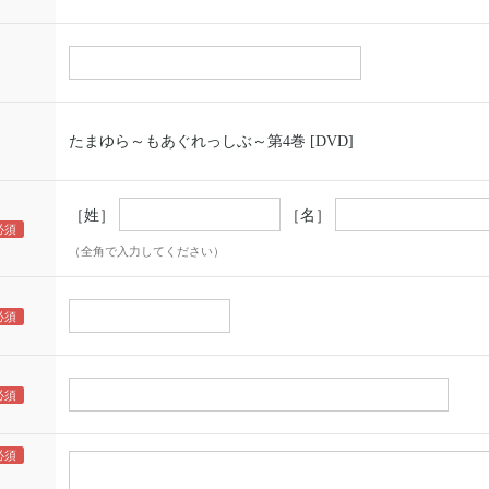
たまゆら～もあぐれっしぶ～第4巻 [DVD]
［姓］
［名］
（全角で入力してください）