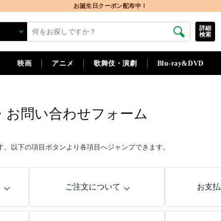
詳細
検索
映画
アニメ
歌舞伎・演劇
Blu-ray&DVD
・お問い合わせフォーム
す。以下の項目ボタンより各項目へジャンプできます。
問
ご注文について
お支払