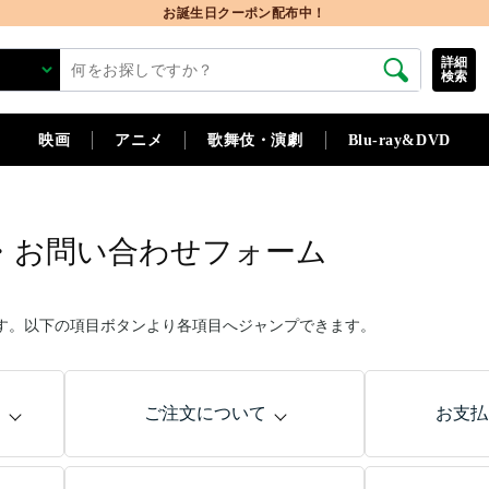
詳細
検索
映画
アニメ
歌舞伎・演劇
Blu-ray&DVD
・お問い合わせフォーム
す。以下の項目ボタンより各項目へジャンプできます。
問
ご注文について
お支払