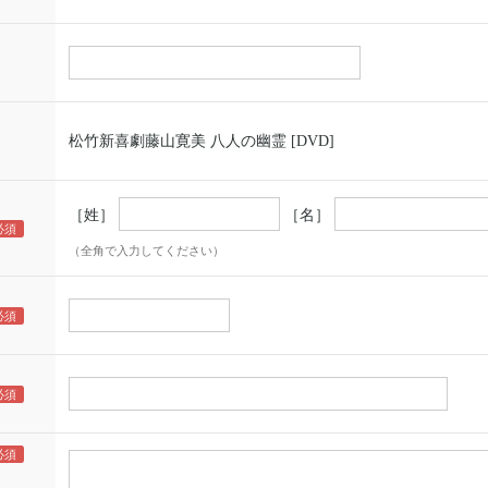
松竹新喜劇藤山寛美 八人の幽霊 [DVD]
［姓］
［名］
（全角で入力してください）