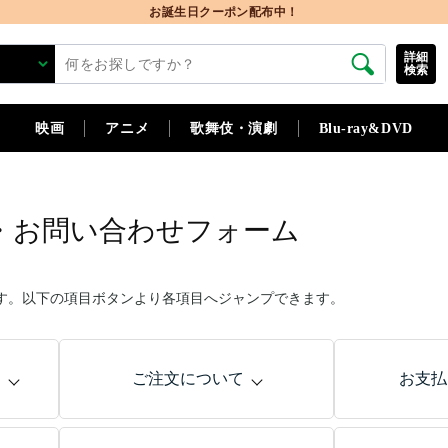
詳細
検索
映画
アニメ
歌舞伎・演劇
Blu-ray&DVD
・お問い合わせフォーム
す。以下の項目ボタンより各項目へジャンプできます。
問
ご注文について
お支払