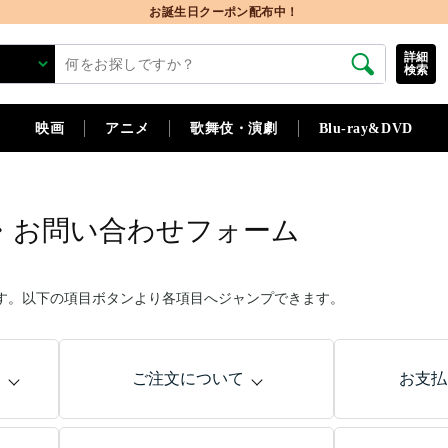
詳細
検索
映画
アニメ
歌舞伎・演劇
Blu-ray&DVD
・お問い合わせフォーム
す。以下の項目ボタンより各項目へジャンプできます。
問
ご注文について
お支払