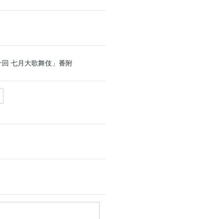
十回 七月大歌舞伎」番附