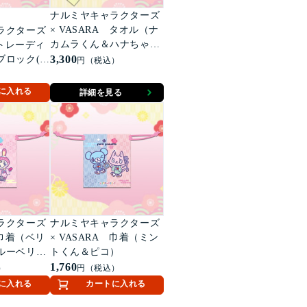
ナルミヤキャラクターズ
× VASARA タオル（ナ
ラクターズ
カムラくん＆ハナちゃ
 トレーディ
ん）
3,300
ブロック(全
円（税込）
に入れる
詳細を見る
ラクターズ
ナルミヤキャラクターズ
 巾着（ベリ
× VASARA 巾着（ミン
ルーベリエ
トくん＆ピコ）
1,760
）
円（税込）
に入れる
カートに入れる