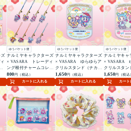
ゆうパケット便
ゆうパケット便
ゆうパケット便
ーズ
ナルミヤキャラクターズ
ナルミヤキャラクターズ
ナルミヤキャ
ディ
× VASARA トレーディ
× VASARA ゆらゆらア
× VASARA
り
ング根付チャームコレク
クリルスタンド（ナカム
クリルスタン
ション（全8種）
800
ラくん＆ハナちゃん）
1,650
ちゃん＆ブル
1,650
円（税込）
円（税込）
円（税込
ゃん）
カートに入れる
カートに入れる
カート