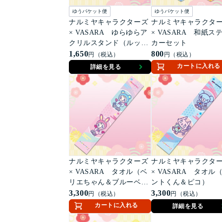
ゆうパケット便
ゆうパケット便
ナルミヤキャラクターズ
ナルミヤキャラクタ
× VASARA ゆらゆらア
× VASARA 和紙ス
クリルスタンド（ルッキ
カーセット
ー＆ミンキー）
1,650
800
円（税込）
円（税込）
カートに入れる
詳細を見る
ナルミヤキャラクターズ
ナルミヤキャラクタ
× VASARA タオル（ベ
× VASARA タオル
リエちゃん＆ブルーベリ
ントくん＆ピコ）
エちゃん）
3,300
3,300
円（税込）
円（税込）
カートに入れる
詳細を見る