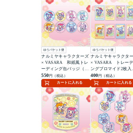
ゆうパケット便
ゆうパケット便
ナルミヤキャラクターズ
ナルミヤキャラクタ
× VASARA 和紙風トレ
× VASARA トレー
ーディング缶バッジ（全
ングブロマイド2枚入
8種）
550
（全8種）
400
円（税込）
円（税込）
カートに入れる
カートに入れる