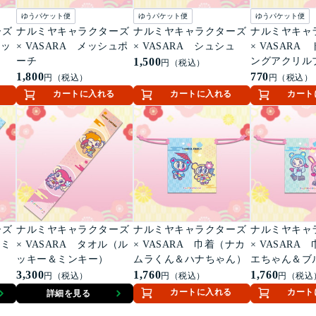
ゆうパケット便
ゆうパケット便
ゆうパケット便
ーズ
ナルミヤキャラクターズ
ナルミヤキャラクターズ
ナルミヤキャ
テッ
× VASARA メッシュポ
× VASARA シュシュ
× VASARA
ーチ
1,500
ングアクリル
円（税込）
1,800
8種)
770
円（税込）
円（税込）
カートに入れる
カートに入れる
カート
ーズ
ナルミヤキャラクターズ
ナルミヤキャラクターズ
ナルミヤキャ
（ミ
× VASARA タオル（ル
× VASARA 巾着（ナカ
× VASARA
ッキー＆ミンキー）
ムラくん＆ハナちゃん）
エちゃん＆ブ
3,300
1,760
ちゃん）
1,760
円（税込）
円（税込）
円（税込
カートに入れる
カート
詳細を見る