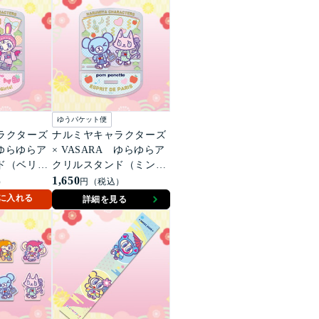
ゆうパケット便
ラクターズ
ナルミヤキャラクターズ
 ゆらゆらア
× VASARA ゆらゆらア
ド（ベリエ
クリルスタンド（ミント
ーベリエち
くん＆ピコ）
1,650
）
円（税込）
に入れる
詳細を見る