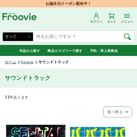
お誕生日クーポン配布中！
ログイン
カート
メニュー
作品から探す
商品カテゴリーで探す
予約・再入荷商品
ホーム
Froovie
サウンドトラック
サウンドトラック
11
件あります
並べ替え