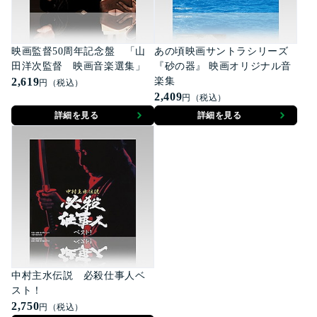
映画監督50周年記念盤 「山
あの頃映画サントラシリーズ
田洋次監督 映画音楽選集」
『砂の器』 映画オリジナル音
2,619
楽集
円（税込）
2,409
円（税込）
詳細を見る
詳細を見る
中村主水伝説 必殺仕事人ベ
スト！
2,750
円（税込）