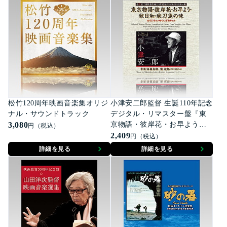
松竹120周年映画音楽集オリジ
小津安二郎監督 生誕110年記念
ナル・サウンドトラック
デジタル・リマスター盤『東
3,080
京物語・彼岸花・お早よう・
円（税込）
秋日和・秋刀魚の味』オリジ
2,409
円（税込）
ナルサウンドトラック
詳細を見る
詳細を見る