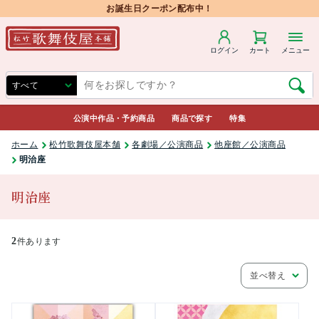
お誕生日クーポン配布中！
ログイン
カート
メニュー
公演中作品・予約商品
商品で探す
特集
ホーム
松竹歌舞伎屋本舗
各劇場／公演商品
他座館／公演商品
明治座
明治座
2
件あります
並べ替え