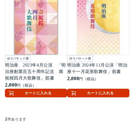
ゆうパケット便
ゆうパケット便
明治座 2023年4月公演 「明
明治座 2024年11月公演「明治
治座創業百五十周年記念 壽
座十一月花形歌舞伎」筋書
祝桜四月大歌舞伎」筋書
2,000
円（税込）
2,000
円（税込）
カートに入れる
カートに入れる
2
件あります