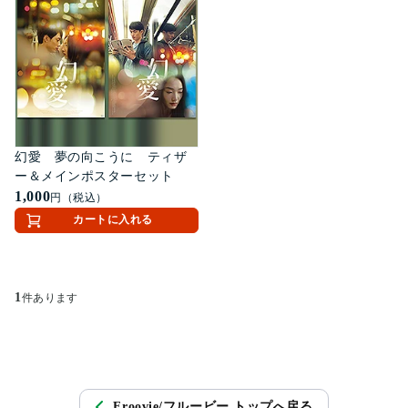
幻愛 夢の向こうに ティザ
ー＆メインポスターセット
1,000
円（税込）
カートに入れる
1
件あります
Froovie/フルービー トップへ戻る