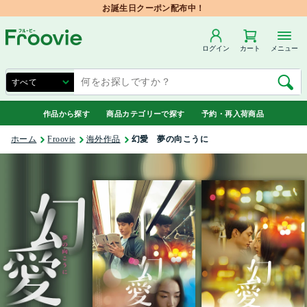
お誕生日クーポン配布中！
ログイン
カート
メニュー
作品から探す
商品カテゴリーで探す
予約・再入荷商品
ホーム
Froovie
海外作品
幻愛 夢の向こうに