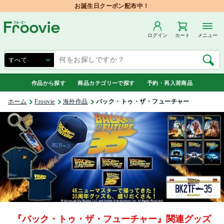
お誕生日クーポン配布中！
ログイン
カート
メニュー
作品から探す
商品カテゴリーで探す
予約・再入荷商品
ホーム
Froovie
海外作品
バック・トゥ・ザ・フューチャー
『バック・トゥ・ザ・フューチャー』関連グッズ