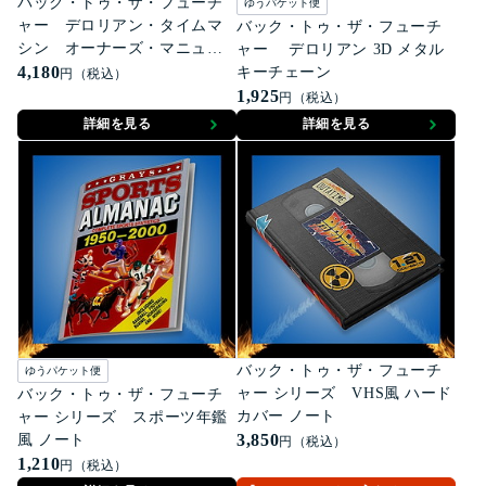
バック・トゥ・ザ・フューチ
ゆうパケット便
ャー デロリアン・タイムマ
バック・トゥ・ザ・フューチ
シン オーナーズ・マニュア
ャー デロリアン 3D メタル
ル
4,180
キーチェーン
円（税込）
1,925
円（税込）
詳細を見る
詳細を見る
バック・トゥ・ザ・フューチ
ゆうパケット便
ャー シリーズ VHS風 ハード
バック・トゥ・ザ・フューチ
カバー ノート
ャー シリーズ スポーツ年鑑
3,850
風 ノート
円（税込）
1,210
円（税込）