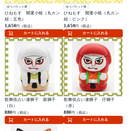
ゆうパケット便
ゆうパケット便
ひねもす 開運小槌（丸カン
ひねもす 開運小槌（丸カン
紐：五色）
紐：ピンク）
1,650
1,650
円（税込）
円（税込）
カートに入れる
カートに入れる
歌舞伎占い連獅子 親獅子
歌舞伎占い連獅子 仔獅子
（白）
（赤）
880
880
円（税込）
円（税込）
カートに入れる
カートに入れる