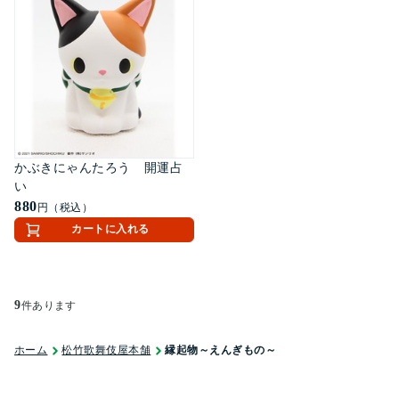
かぶきにゃんたろう 開運占
い
880
円（税込）
カートに入れる
9
件あります
ホーム
松竹歌舞伎屋本舗
縁起物～えんぎもの～