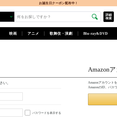
お誕生日クーポン配布中！
詳細
検索
映画
アニメ
歌舞伎・演劇
Blu-ray&DVD
Amazo
Amazonアカウン
さい。
AmazonのID、
パスワードを表示する