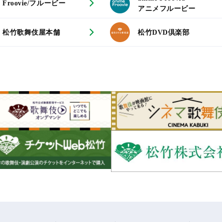
Froovie/フルービー
アニメフルービー
松竹歌舞伎屋本舗
松竹DVD倶楽部