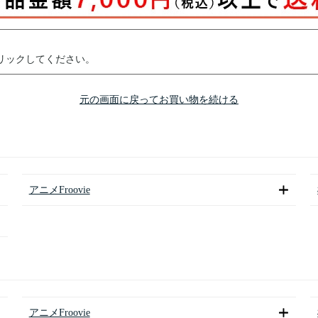
リックしてください。
元の画面に戻ってお買い物を続ける
アニメFroovie
アニメFroovie