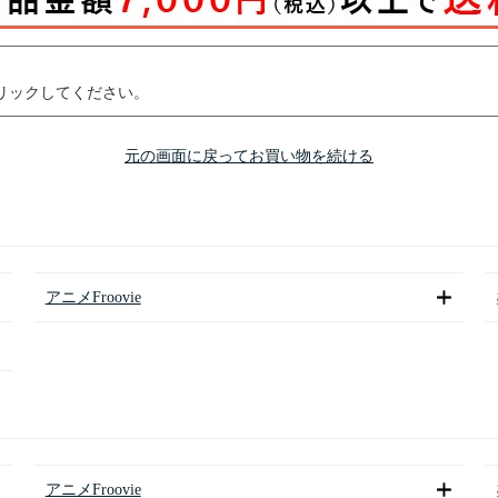
リックしてください。
元の画面に戻ってお買い物を続ける
アニメFroovie
アニメFroovie