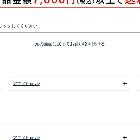
リックしてください。
元の画面に戻ってお買い物を続ける
アニメFroovie
アニメFroovie