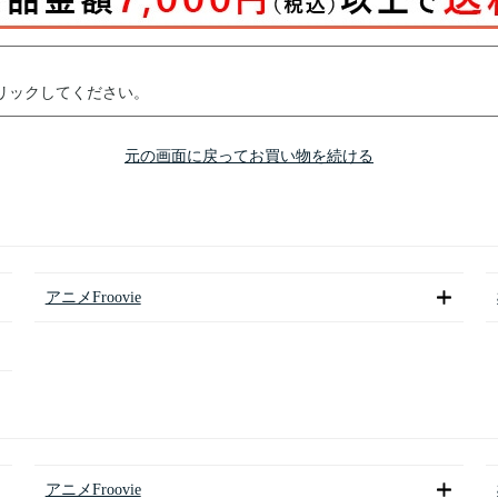
リックしてください。
元の画面に戻ってお買い物を続ける
アニメFroovie
アニメFroovie