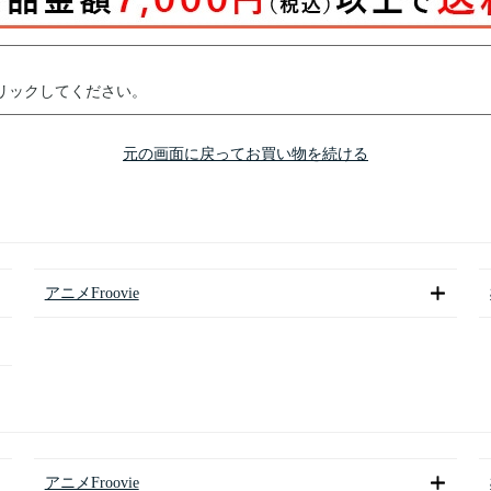
リックしてください。
元の画面に戻ってお買い物を続ける
アニメFroovie
アニメFroovie