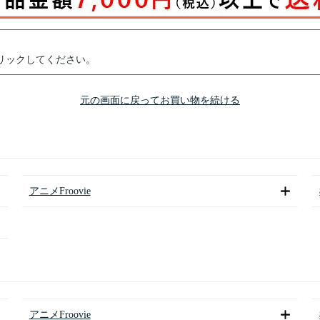
リックしてください。
元の画面に戻ってお買い物を続ける
アニメFroovie
アニメFroovie