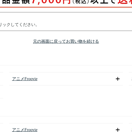
リックしてください。
元の画面に戻ってお買い物を続ける
アニメFroovie
アニメFroovie