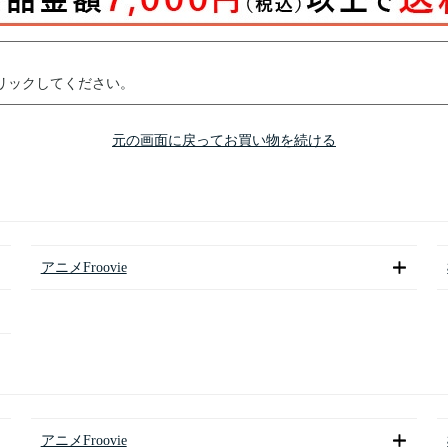
リックしてください。
元の画面に戻ってお買い物を続ける
アニメFroovie
アニメFroovie