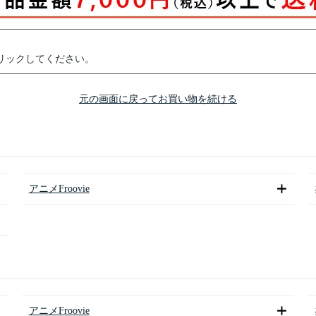
リックしてください。
元の画面に戻ってお買い物を続ける
アニメFroovie
アニメFroovie