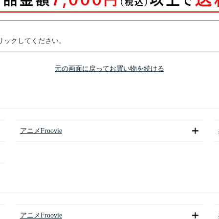
リックしてください。
元の画面に戻ってお買い物を続ける
アニメFroovie
アニメFroovie