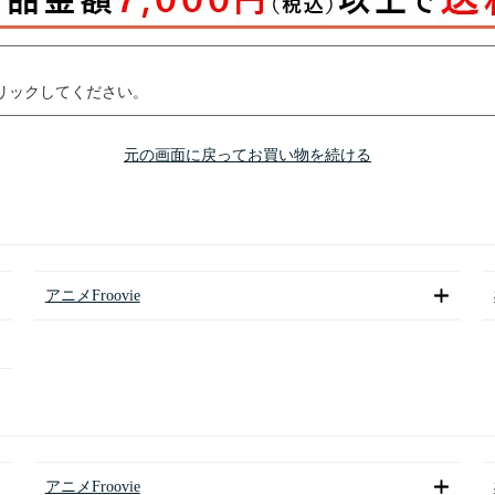
リックしてください。
元の画面に戻ってお買い物を続ける
アニメFroovie
アニメFroovie