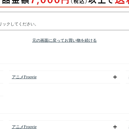
リックしてください。
元の画面に戻ってお買い物を続ける
アニメFroovie
アニメFroovie