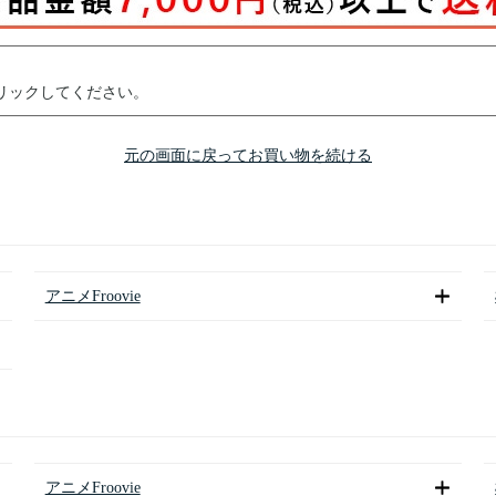
リックしてください。
元の画面に戻ってお買い物を続ける
アニメFroovie
アニメFroovie