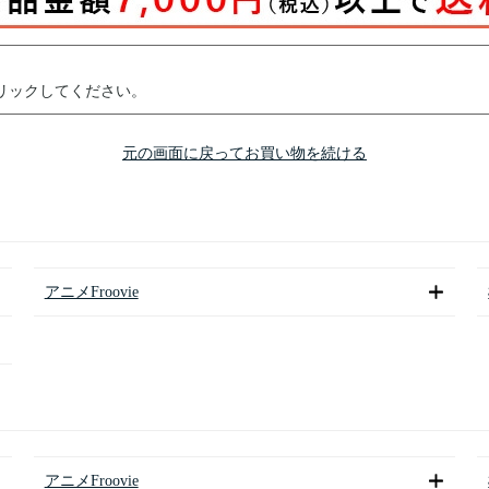
リックしてください。
元の画面に戻ってお買い物を続ける
アニメFroovie
アニメFroovie