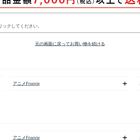
リックしてください。
元の画面に戻ってお買い物を続ける
アニメFroovie
アニメFroovie