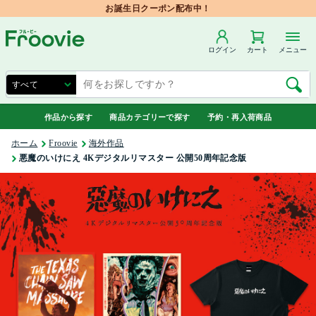
お誕生日クーポン配布中！
ログイン
カート
メニュー
作品から探す
商品カテゴリーで探す
予約・再入荷商品
ホーム
Froovie
海外作品
悪魔のいけにえ 4Kデジタルリマスター 公開50周年記念版