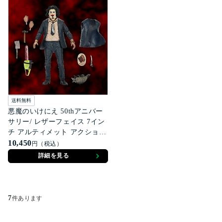
送料無料
悪魔のいけにえ 50thアニバー
サリー/ レザーフェイス 7イン
チ アルティメット アクション
フィギュア プリティウーマン
10,450
円（税込）
マスク ver
詳細を見る
7
件あります