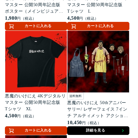
マスター 公開50周年記念版
マスター 公開50周年記念版
ポスター（メインビジュア
Tシャツ L
ル）
1,980
4,500
円（税込）
円（税込）
カートに入れる
カートに入れる
悪魔のいけにえ 4Kデジタルリ
送料無料
マスター 公開50周年記念版
悪魔のいけにえ 50thアニバー
Tシャツ XL
サリー/ レザーフェイス 7イン
4,500
チ アルティメット アクション
円（税込）
フィギュア
10,450
円（税込）
カートに入れる
詳細を見る