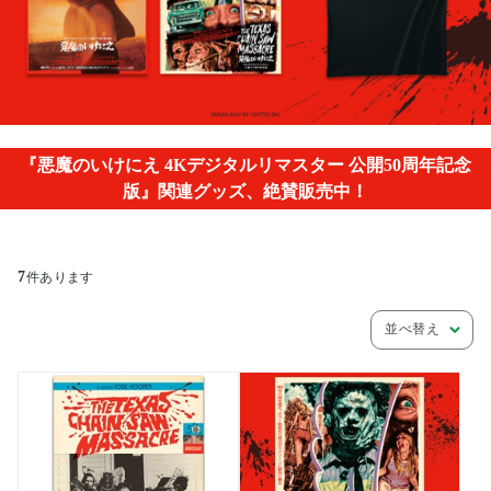
『悪魔のいけにえ 4Kデジタルリマスター 公開50周年記念
版』関連グッズ、絶賛販売中！
7
件あります
並べ替え